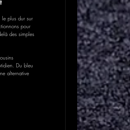
t
le plus dur sur 
ctionnons pour 
delà des simples 
cousins 
tidien. Du bleu 
e alternative 