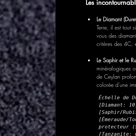
Les incontournabl
Le Diamant (Dure
Terre, il est tou
vous des diamants
critères des 4C, e
Le Saphir et le R
minéralogiques of
de Ceylan profond
colorée d'une im
Échelle de D
[Diamant: 10
[Saphir/Rubi
[Émeraude/To
protecteur (
[Tanzanite: 