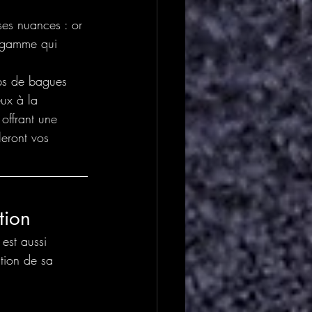
ses nuances : or 
e gamme qui 
rps de bagues 
eux à la 
offrant une 
leront vos 
tion
 est aussi 
ation de sa 