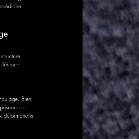
rmédiaire.
rge 
structure 
ifférence 
moulage. Bien 
prisonne de 
x déformations 