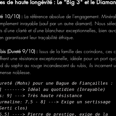
es de haute longévité : Le "Big 3" et le Diaman
té 10/10) :
 La référence absolue de l'engagement. Minéral 
t simplement inrayable (sauf par un autre diamant). Nous séle
 d'une clarté et d'une blancheur exceptionnelles, bien au-
n garantissant leur traçabilité éthique.
ubis (Dureté 9/10) :
 Issus de la famille des corindons, ces 
frent une résistance exceptionnelle, idéale pour un port quo
 du saphir au rouge incandescent du rubis, ils incarnent un
mense noblesse.
ureté (Mohs) pour une Bague de Fiançailles :

] -------> Idéal au quotidien (Inrayable)

s: 9] ---> Très haute résistance

urmaline: 7.5 - 8] ---> Exige un sertissage 
Serti clos)

6.5] ----> Pierre de prestige, exige de la 