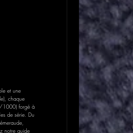
le et une 
nde), chaque 
0/1000) forgé à 
les de série. Du 
, émeraude, 
ez notre guide 