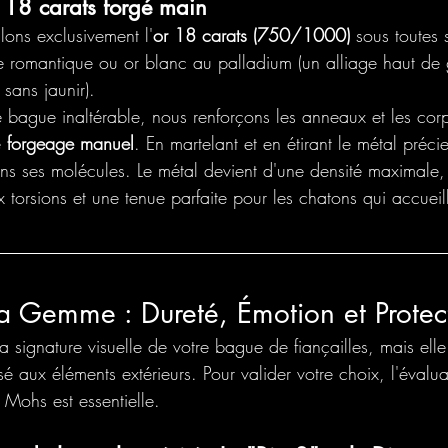
or 18 carats forgé main
illons exclusivement l'
or 18 carats (750/1000)
 sous toutes 
se romantique ou or blanc au palladium (un alliage haut d
sans jaunir).
e bague inaltérable, nous renforçons les anneaux et les co
 
forgeage manuel
. En martelant et en étirant le métal préci
ons ses molécules. Le métal devient d'une densité maximale, 
 torsions et une tenue parfaite pour les chatons qui accueil
a Gemme : Dureté, Émotion et Protec
la signature visuelle de votre bague de fiançailles, mais elle
sé aux éléments extérieurs. Pour valider votre choix, l'évalu
e Mohs est essentielle.