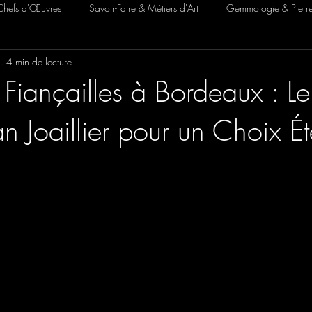
hefs d'Œuvres
Savoir-Faire & Métiers d'Art
Gemmologie & Pierre
l.
4 min de lecture
Transformation & Restauration
Fiançailles à Bordeaux : L
an Joaillier pour un Choix Ét