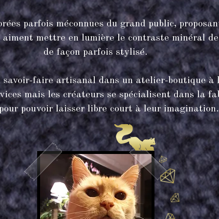
lorées parfois méconnues du grand public, proposa
 ils aiment mettre en lumière le contraste minéral d
de façon parfois stylisé.
 savoir-faire artisanal dans un atelier-boutique à 
ervices mais les créateurs se spécialisent dans la
 pour pouvoir laisser libre court à leur imagination.