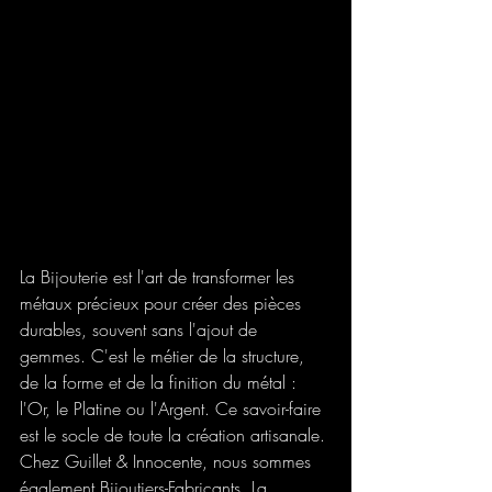
La Bijouterie est l'art de transformer les 
métaux précieux pour créer des pièces 
durables, souvent sans l'ajout de 
gemmes. C'est le métier de la structure, 
de la forme et de la finition du métal : 
l'Or, le Platine ou l'Argent. Ce savoir-faire 
est le socle de toute la création artisanale.
Chez Guillet & Innocente, nous sommes 
également Bijoutiers-Fabricants. La 