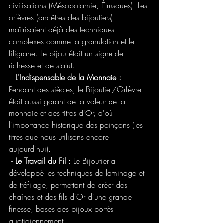
civilisations (Mésopotamie, Étrusques). Les 
orfèvres (ancêtres des bijoutiers) 
maîtrisaient déjà des techniques 
complexes comme la granulation et le 
filigrane. Le bijou était un signe de 
richesse et de statut.
 - 
L'Indispensable de la Monnaie :
Pendant des siècles, le Bijoutier/Orfèvre 
était aussi garant de la valeur de la 
monnaie et des titres d'Or, d'où 
l'importance historique des poinçons (les 
titres que nous utilisons encore 
aujourd'hui).
 - 
Le Travail du Fil :
 Le Bijoutier a 
développé les techniques de laminage et 
de tréfilage, permettant de créer des 
chaînes et des fils d'Or d'une grande 
finesse, bases des bijoux portés 
quotidiennement.