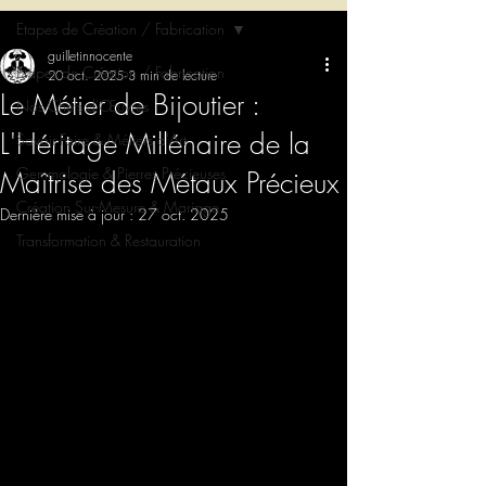
Etapes de Création / Fabrication
guilletinnocente
Etapes de Création / Fabrication
20 oct. 2025
3 min de lecture
Le Métier de Bijoutier :
Nos Chefs d'Œuvres
L'Héritage Millénaire de la
Savoir-Faire & Métiers d'Art
Gemmologie & Pierres Précieuses
Maîtrise des Métaux Précieux
Création Sur-Mesure & Mariage
Dernière mise à jour :
27 oct. 2025
Transformation & Restauration