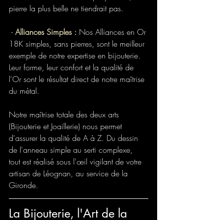
pierre la plus belle ne tiendrait pas.
 - 
Alliances Simples :
 Nos Alliances en Or 
18K simples, sans pierres, sont le meilleur 
exemple de notre expertise en bijouterie. 
Leur forme, leur confort et la qualité de 
l'Or sont le résultat direct de notre maîtrise 
du métal.
Notre maîtrise totale des deux arts 
(Bijouterie et Joaillerie) nous permet 
d'assurer la qualité de A à Z. Du dessin 
de l'anneau simple au serti complexe, 
tout est réalisé sous l'œil vigilant de votre 
artisan de Léognan, au service de la 
Gironde.
La Bijouterie, l'Art de la 