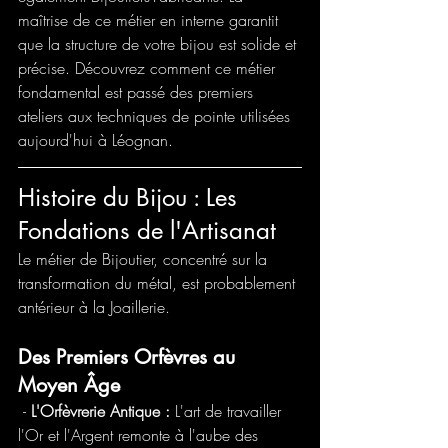
maîtrise de ce métier en interne garantit 
que la structure de votre bijou est solide et 
précise. Découvrez comment ce métier 
fondamental est passé des premiers 
ateliers aux techniques de pointe utilisées 
aujourd'hui à Léognan.
Histoire du Bijou : Les 
Fondations de l'Artisanat
Le métier de Bijoutier, concentré sur la 
transformation du métal, est probablement 
antérieur à la Joaillerie.
Des Premiers Orfèvres au 
Moyen Âge
 - 
L'Orfèvrerie Antique :
 L'art de travailler 
l'Or et l'Argent remonte à l'aube des 