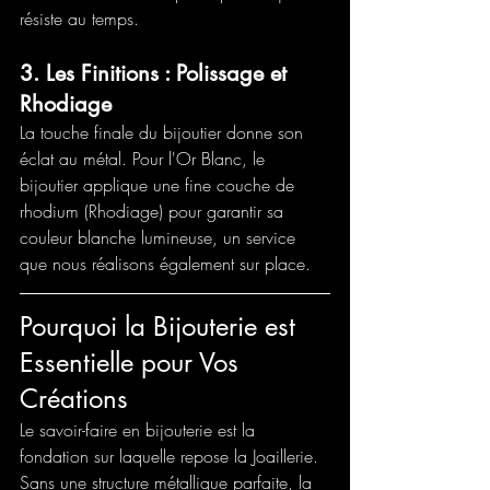
résiste au temps.
3. Les Finitions : Polissage et 
Rhodiage
La touche finale du bijoutier donne son 
éclat au métal. Pour l'Or Blanc, le 
bijoutier applique une fine couche de 
rhodium (Rhodiage) pour garantir sa 
couleur blanche lumineuse, un service 
que nous réalisons également sur place.
Pourquoi la Bijouterie est 
Essentielle pour Vos 
Créations
Le savoir-faire en bijouterie est la 
fondation sur laquelle repose la Joaillerie. 
Sans une structure métallique parfaite, la 