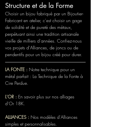
Structure et de la Forme
Choisir un bijou fabriqué par un Bijoutier-
Fabricant en atelier, c'est choisir un gage 
de solidité et de pureté des métaux, 
perpétuant ainsi une tradition artisanale 
vieille de milliers d'années. Confiez-nous 
vos projets d'Alliances, de joncs ou de 
pendentifs pour un bijou créé pour durer.
LA FONTE :
 Notre technique pour un 
métal parfait : La Technique de la Fonte à 
Cire Perdue.
L'OR : 
En savoir plus sur nos alliages 
d'Or 18K.
ALLIANCES :
 Nos modèles d'Alliances 
simples et personnalisables.