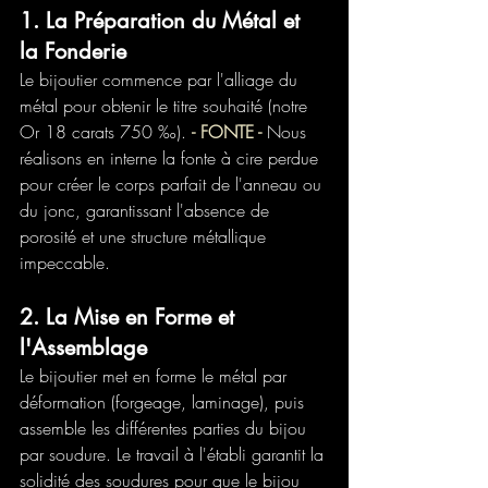
1. La Préparation du Métal et 
la Fonderie
Le bijoutier commence par l'alliage du 
métal pour obtenir le titre souhaité (notre 
Or 18 carats 750 ‰). 
- FONTE - 
Nous 
réalisons en interne la fonte à cire perdue 
pour créer le corps parfait de l'anneau ou 
du jonc, garantissant l'absence de 
porosité et une structure métallique 
impeccable.
2. La Mise en Forme et 
l'Assemblage
Le bijoutier met en forme le métal par 
déformation (forgeage, laminage), puis 
assemble les différentes parties du bijou 
par soudure. Le travail à l'établi garantit la 
solidité des soudures pour que le bijou 