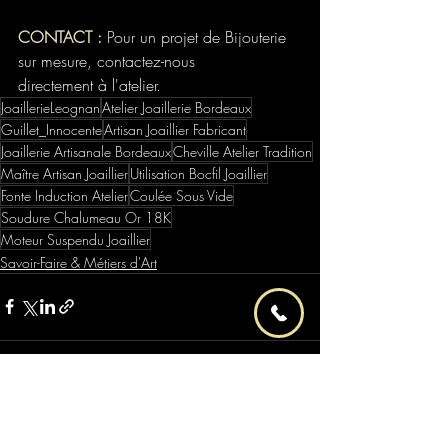
CONTACT :
 Pour un projet de Bijouterie 
sur mesure, contactez-nous 
directement à l'atelier.
JoaillerieLeognan
Atelier Joaillerie Bordeaux
Guillet_Innocente
Artisan Joaillier Fabricant
Joaillerie Artisanale Bordeaux
Cheville Atelier Tradition
Maître Artisan Joaillier
Utilisation Bocfil Joaillier
Fonte Induction Atelier
Coulée Sous Vide
Soudure Chalumeau Or 18K
Moteur Suspendu Joaillier
Savoir-Faire & Métiers d'Art
Posts récents
Voir tout