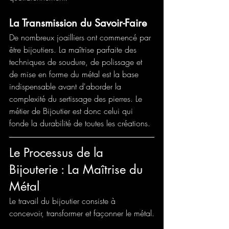
La Transmission du Savoir-Faire
De nombreux joailliers ont commencé par 
être bijoutiers. La maîtrise parfaite des 
techniques de soudure, de polissage et 
de mise en forme du métal est la base 
indispensable avant d'aborder la 
complexité du sertissage des pierres. Le 
métier de Bijoutier est donc celui qui 
fonde la durabilité de toutes les créations.
Le Processus de la 
Bijouterie : La Maîtrise du 
Métal
Le travail du bijoutier consiste à 
concevoir, transformer et façonner le métal.