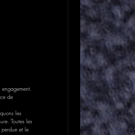
un engagement. 
ace de 
quons les 
re. Toutes les 
e perdue et le 