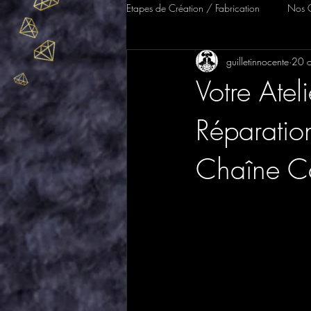
Etapes de Création / Fabrication
Nos C
guilletinnocente
20 o
Création Sur-Mesure & Mariage
Votre Atel
Réparation
Chaîne Ca