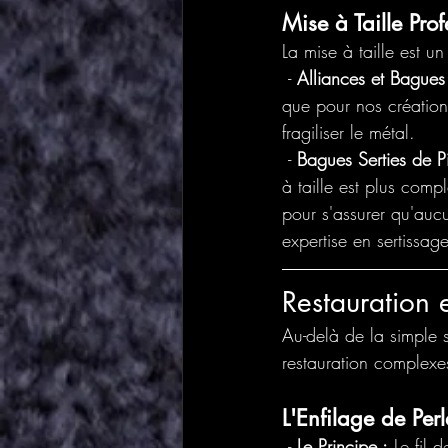
Mise à Taille Prof
La mise à taille est un
 - 
Alliances et Bagues
que pour nos création
fragiliser le métal.
 - 
Bagues Serties de Pi
à taille est plus compl
pour s'assurer qu'auc
expertise en sertissage
Restauration 
Au-delà de la simple s
restauration complexe
L'Enfilage de Perl
 - 
Le Principe :
 Le fil 