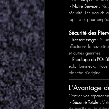
 - 
Notre Service :
 Nou
sécurité. Les nœuds en
rupture et pour empêch
Sécurité des Pierr
 - 
Ressertissage :
 Si u
effectuons le resserti
et autres gemmes.
 - 
Rhodiage de l'Or Bl
éclat lumineux. Nous 
blanche d'origine.
L'Avantage de
Confier vos réparation
 - 
Sécurité Totale :
 Vot
de famille ou la riviè