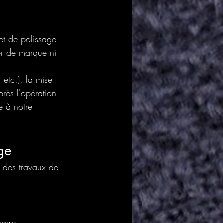
et de polissage 
er de marque ni 
etc.), la mise 
près l'opération 
e à notre 
ge
r des travaux de 
temps.