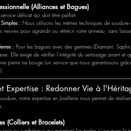
essionnelle (Alliances et Bagues)
 service délicat qui doit être parfait.
 Simples :
 Nous utilisons les mêmes techniques de soudure 
s neuves pour agrandir ou rétrécir votre anneau, sans laiss
erres :
 Pour les bagues avec des gemmes (Diamant, Saphir, 
exe. Elle exige de vérifier l'intégrité du sertissage avant et a
une pierre ne bouge (un service que nous garantissons grâc
).
et Expertise : Redonner Vie à l'Hérita
oudure, notre expertise en Joaillerie nous permet de réalise
s.
es (Colliers et Bracelets)
de soie ou synthétique qui maintient les perles s'use avec le 