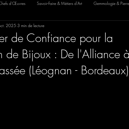
hefs d'Œuvres
Savoir-Faire & Métiers d'Art
Gemmologie & Pierre
ct. 2025
3 min de lecture
Transformation & Restauration
ier de Confiance pour la
 de Bijoux : De l'Alliance à
ssée (Léognan - Bordeaux)