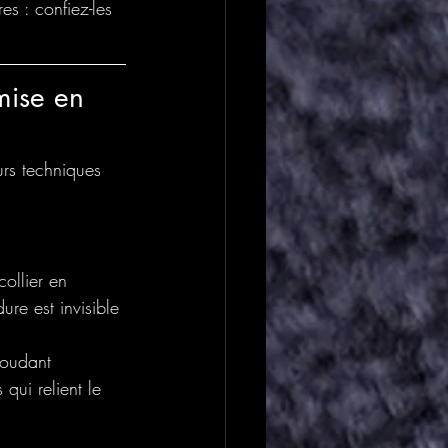
s : confiez-les 
mise en 
urs techniques 
ollier en 
ure est invisible 
soudant 
qui relient le 