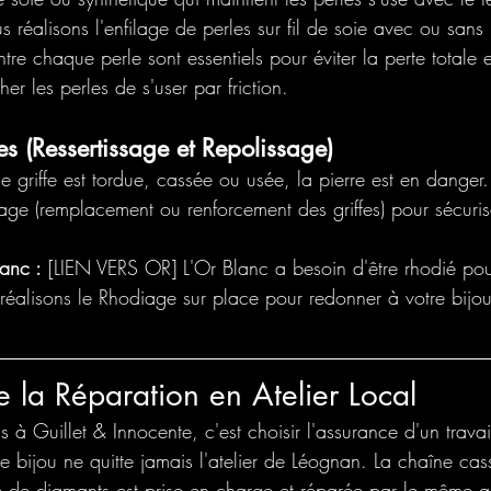
s réalisons l'enfilage de perles sur fil de soie avec ou san
tre chaque perle sont essentiels pour éviter la perte totale
er les perles de s'user par friction.
es (Ressertissage et Repolissage)
ne griffe est tordue, cassée ou usée, la pierre est en danger
ssage (remplacement ou renforcement des griffes) pour sécuri
anc :
 [LIEN VERS OR] L'Or Blanc a besoin d'être rhodié pou
réalisons le Rhodiage sur place pour redonner à votre bijou
 la Réparation en Atelier Local
s à Guillet & Innocente, c'est choisir l'assurance d'un travail
re bijou ne quitte jamais l'atelier de Léognan. La chaîne cass
re de diamants est prise en charge et réparée par le même ar