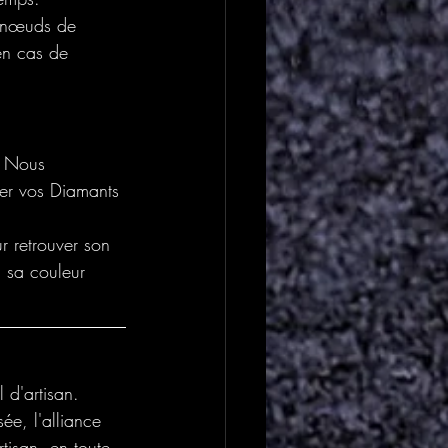
s nœuds de 
 en cas de 
. Nous 
ser vos Diamants 
r retrouver son 
 sa couleur 
 d'artisan.
ée, l'alliance 
tisan, en toute 